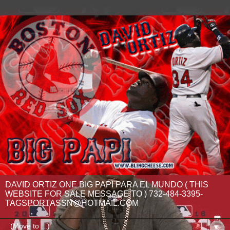
DAVID ORTIZ ONE BIG PAPI PARA EL MUNDO ( THIS
WEBSITE FOR SALE MESSAGE TO ) 732-484-3395-
TAGSPORTASSN@HOTMAIL.COM
▼