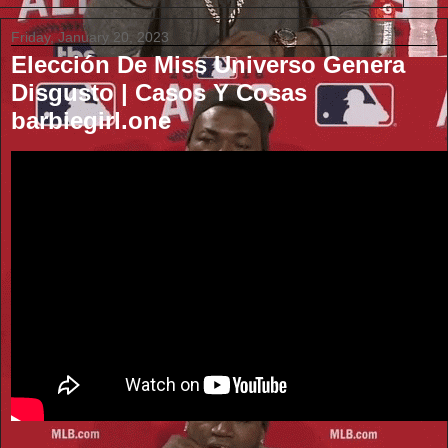
Friday, January 20, 2023
Elección De Miss Universo Genera
Disgusto | Casos Y Cosas
barbiegirl.one